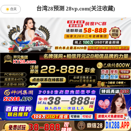
台湾28预测 28vp.com(关注收藏)
白天