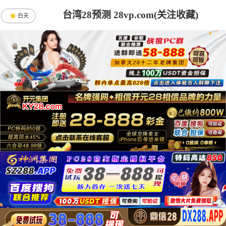
台湾28预测 28vp.com(关注收藏)
白天