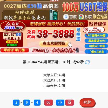
第
115044254
期 距下期：
01
时
15
分
43
秒
大单
未开:
4
期
大双
未开:
1
期
小单
未开:
2
期
2
0
4
06
小
双
咪牌
+
+
=
-