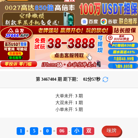
第
3467404
期 距下期：
02
分
57
秒
大单
未开:
3
期
大双
未开:
1
期
小单
未开:
5
期
1
5
0
06
小
双
咪牌
+
+
=
-